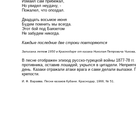
Измаил сам прибежал,
Но увидел неудачу, -
Пожалел, что опоздал.
Двадцать восьмое июня
Будем помнить мы всегда.
Этот бой под Баязетом
Не забудем никогда.
Каждые последние две строки повторяются
Записана летом 1950 в Краснодаре от казака Николая Петровича Чикова, 
В песне отображен эпизод русско-турецкой войны 1877-78 гг.
противника, оставив лошадей, укрылся в цитадели. Неприят
день. Казаки отражали атаки врага и сами делали вылазки. 
крепости.
И. Ф. Варавва. Песни казаков Кубани. Краснодар, 1966, № 51.