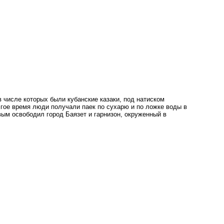
 в числе которых были кубанские казаки, под натиском
лгое время люди получали паек по сухарю и по ложке воды в
вым освободил город Баязет и гарнизон, окруженный в