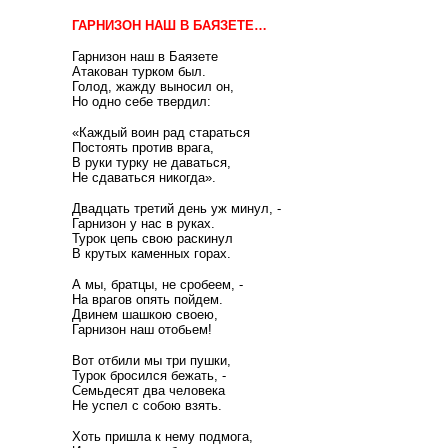
ГАРНИЗОН НАШ В БАЯЗЕТЕ…
Гарнизон наш в Баязете
Атакован турком был.
Голод, жажду выносил он,
Но одно себе твердил:
«Каждый воин рад стараться
Постоять против врага,
В руки турку не даваться,
Не сдаваться никогда».
Двадцать третий день уж минул, -
Гарнизон у нас в руках.
Турок цепь свою раскинул
В крутых каменных горах.
А мы, братцы, не сробеем, -
На врагов опять пойдем.
Двинем шашкою своею,
Гарнизон наш отобьем!
Вот отбили мы три пушки,
Турок бросился бежать, -
Семьдесят два человека
Не успел с собою взять.
Хоть пришла к нему подмога,