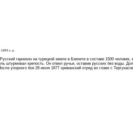
1883 г. р.
 Русский гарнизон на турецкой земле в Баязете в составе 1500 человек,
ель штурмовал крепость. Он отвел ручьи, оставив русских без воды. До
После упорного боя 28 июня 1877 эриванский отряд во главе с Тергукасо