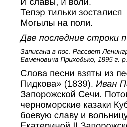
И славы, и воли.
Тепэр тильки зосталися
Могылы на поли.
Две последние строки
Записана в пос. Рассвет Ленинг
Евменовича Приходько, 1895 г. р
Слова песни взяты из пе
Пидкова» (1839).
Иван П
Запорожской Сечи. Пото
черноморские казаки Ку
боевую славу и вольниц
Екатериной II Запорожск