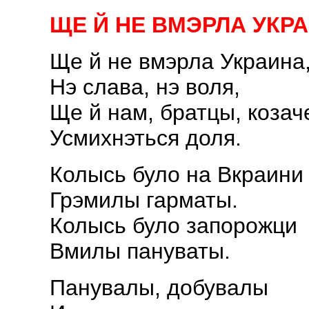
ЩЕ Й НЕ ВМЭРЛА УКР
Ще й не вмэрла Украина
Нэ слава, нэ воля,
Ще й нам, братцы, козач
Усмихнэться доля.
Колысь було на Вкраини
Грэмилы гарматы.
Колысь було запорожци
Вмилы пануваты.
Панувалы, добувалы