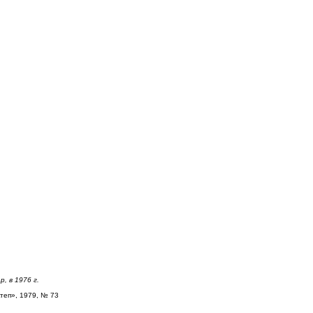
р, в 1976 г.
ктеп», 1979, № 73