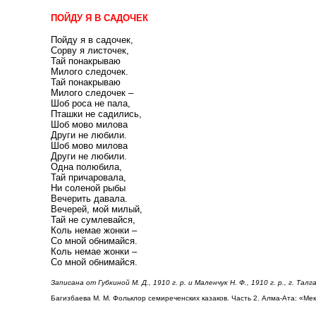
ПОЙДУ Я В САДОЧЕК
Пойду я в садочек,
Сорву я листочек,
Тай понакрываю
Милого следочек.
Тай понакрываю
Милого следочек –
Шоб роса не пала,
Пташки не садились,
Шоб мово милова
Други не любили.
Шоб мово милова
Други не любили.
Одна полюбила,
Тай причаровала,
Ни соленой рыбы
Вечерить давала.
Вечерей, мой милый,
Тай не сумлевайся,
Коль немае жонки –
Со мной обнимайся.
Коль немае жонки –
Со мной обнимайся.
Записана от Губкиной М. Д., 1910 г. р. и Маленчук Н. Ф., 1910 г. р., г. Талга
Багизбаева М. М. Фольклор семиреченских казаков. Часть 2. Алма-Ата: «Ме