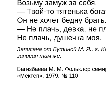
Возьму замуж за себя.
— Твой-то тятенька бога
Он не хочет бедну брать
— Не плачь, девка, не пл
Не плачь, душечка моя.
Записана от Бутиной М. Я., г. K
записан там же.
Багизбаева М. М. Фольклор семир
«Мектеп», 1979, № 110