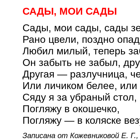
САДЫ, МОИ САДЫ
Сады, мои сады, сады з
Рано цвели, поздно опад
Любил милый, теперь за
Он забыть не забыл, др
Другая — разлучница, ч
Или личиком белее, или
Сяду я за убраный стол,
Погляжу в окошечко,
Погляжу — в коляске вез
Записана от Кожевниковой Е. Г., 1