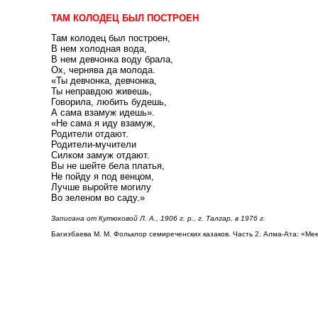
ТАМ КОЛОДЕЦ БЫЛ ПОСТРОЕН
Там колодец был построен,
В нем холодная вода,
В нем девчонка воду брала,
Ох, чернява да молода.
«Ты девчонка, девчонка,
Ты неправдою живешь,
Говорила, любить будешь,
А сама взамуж идешь».
«Не сама я иду взамуж,
Родители отдают.
Родители-мучители
Силком замуж отдают.
Вы не шейте бела платья,
Не пойду я под венцом,
Лучше выройте могилу
Во зеленом во саду.»
Записана от Кутюковой Л. А., 1906 г. р., г. Талгар, в 1976 г.
Багизбаева М. М. Фольклор семиреченских казаков. Часть 2. Алма-Ата: «Ме