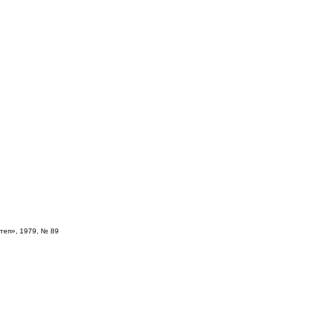
ктеп», 1979, № 89