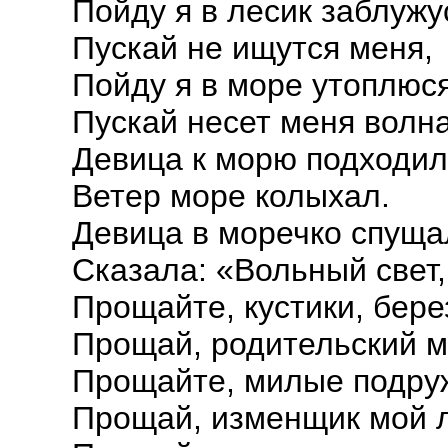
Пойду я в лесик заблужу
Пускай не ищутся меня,
Пойду я в море утоплюся
Пускай несет меня волна
Девица к морю подходил
Ветер море колыхал.
Девица в моречко спуща
Сказала: «Вольный свет
Прощайте, кустики, бере
Прощай, родительский м
Прощайте, милые подру
Прощай, изменщик мой 