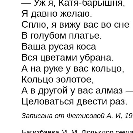
— Уж я, Катя-барышня,
Я давно желаю.
Сплю, я вижу вас во сне
В голубом платье.
Ваша русая коса
Вся цветами убрана.
А на руке у вас кольцо,
Кольцо золотое,
А в другой у вас алмаз 
Целоваться двести раз.
Записана от Фетисовой А. И, 1912
Багизбаева М. М. Фольклор семир