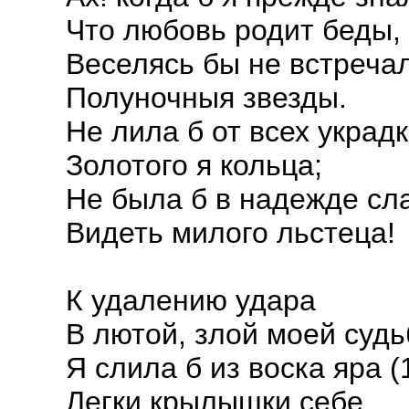
Что любовь родит беды,
Веселясь бы не встреча
Полуночныя звезды.
Не лила б от всех украд
Золотого я кольца;
Не была б в надежде сл
Видеть милого льстеца!
К удалению удара
В лютой, злой моей судь
Я слила б из воска яра (
Легки крылышки себе