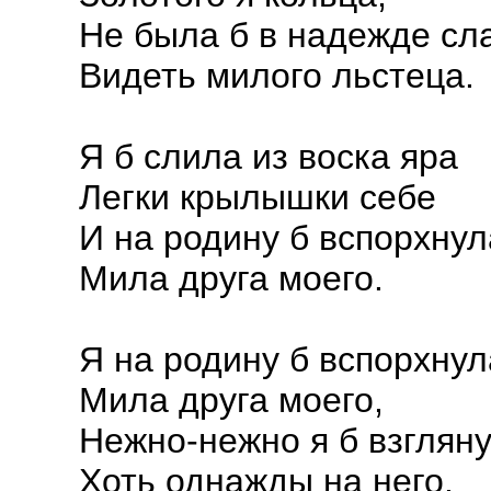
Не была б в надежде сл
Видеть милого льстеца.
Я б слила из воска яра
Легки крылышки себе
И на родину б вспорхнул
Мила друга моего.
Я на родину б вспорхнул
Мила друга моего,
Нежно-нежно я б взгляну
Хоть однажды на него.