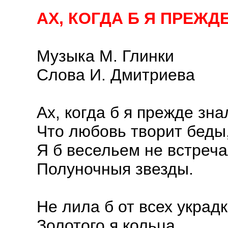
АХ, КОГДА Б Я ПРЕЖД
Музыка М. Глинки
Слова И. Дмитриева
Ах, когда б я прежде зна
Что любовь творит беды
Я б весельем не встреч
Полуночныя звезды.
Не лила б от всех украд
Золотого я кольца,