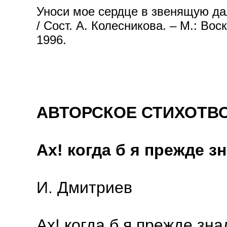
Уноси мое сердце в звенящую да
/ Сост. А. Колесникова. – М.: Во
1996.
АВТОРСКОЕ СТИХОТВ
Ах! когда б я прежде з
И. Дмитриев
Ах! когда б я прежде зна