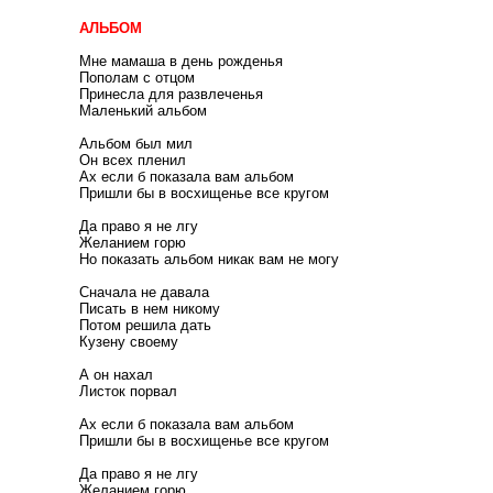
АЛЬБОМ
Мне мамаша в день рожденья
Пополам с отцом
Принесла для развлеченья
Маленький альбом
Альбом был мил
Он всех пленил
Ах если б показала вам альбом
Пришли бы в восхищенье все кругом
Да право я не лгу
Желанием горю
Но показать альбом никак вам не могу
Сначала не давала
Писать в нем никому
Потом решила дать
Кузену своему
А он нахал
Листок порвал
Ах если б показала вам альбом
Пришли бы в восхищенье все кругом
Да право я не лгу
Желанием горю