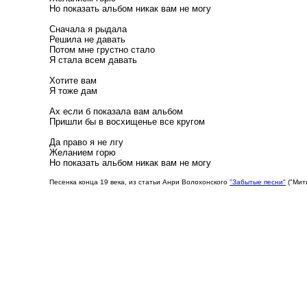
Но показать альбом никак вам не могу
Сначала я рыдала
Решила не давать
Потом мне грустно стало
Я стала всем давать
Хотите вам
Я тоже дам
Ах если б показала вам альбом
Пришли бы в восхищенье все кругом
Да право я не лгу
Желанием горю
Но показать альбом никак вам не могу
Песенка конца 19 века, из статьи Анри Волохонского
"Забытые песни"
("Мит