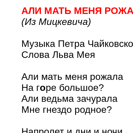
АЛИ МАТЬ МЕНЯ РОЖ
(Из Мицкевича)
Музыка Петра Чайковско
Слова Льва Мея
Али мать меня рожала
На г
о
ре большое?
Али ведьма зачурала
Мне гнездо родное?
Напролет и дни и ночи