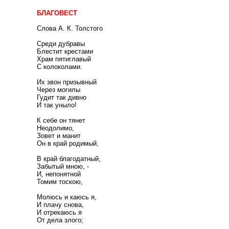
БЛАГОВЕСТ
Слова А. К. Толстого
Среди дубравы
Блестит крестами
Храм пятиглавый
С колоколами.
Их звон призывный
Через могилы
Гудит так дивно
И так уныло!
К себе он тянет
Неодолимо,
Зовет и манит
Он в край родимый,
В край благодатный,
Забытый мною, -
И, непонятной
Томим тоскою,
Молюсь и каюсь я,
И плачу снова,
И отрекаюсь я
От дела злого;