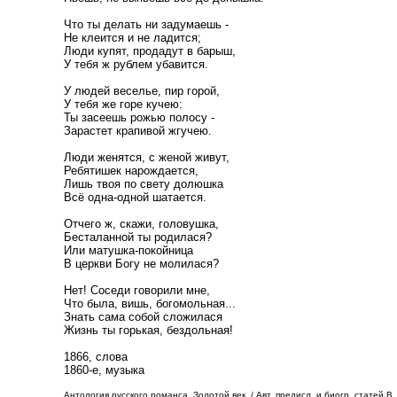
Что ты делать ни задумаешь -
Не клеится и не ладится;
Люди купят, продадут в барыш,
У тебя ж рублем убавится.
У людей веселье, пир горой,
У тебя же горе кучею:
Ты засеешь рожью полосу -
Зарастет крапивой жгучею.
Люди женятся, с женой живут,
Ребятишек нарождается,
Лишь твоя по свету долюшка
Всё одна-одной шатается.
Отчего ж, скажи, головушка,
Бесталанной ты родилася?
Или матушка-покойница
В церкви Богу не молилася?
Нет! Соседи говорили мне,
Что была, вишь, богомольная...
Знать сама собой сложилася
Жизнь ты горькая, бездольная!
1866, слова
1860-е, музыка
Антология русского романса. Золотой век. / Авт. предисл. и биогр. статей В. 