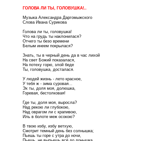
ГОЛОВА ЛИ ТЫ, ГОЛОВУШКА!..
Музыка Александра Даргомыжского
Слова Ивана Сурикова
Голова ли ты, головушка!
Что на грудь ты наклонилася?
Отчего ты безо времени
Белым инеем покрылася?
Знать, ты в черный день да в час лихой
На свет Божий показалася,
На потеху горю, злой беде
Ты, головушка, досталася.
У людей жизнь - лето красное,
У тебя ж - зима суровая...
Эх ты, доля моя, долюшка,
Горевая, бестолковая!
Где ты, доля моя, выросла?
Над рекою ли глубокою,
Над оврагом ли с крапивою,
Иль в болоте меж осокою?
В твою избу, избу ветхую,
Смотрит темный день без солнышка;
Пьешь ты горе с утра до ночи,
Пьешь, не выпьешь всё до донышка.