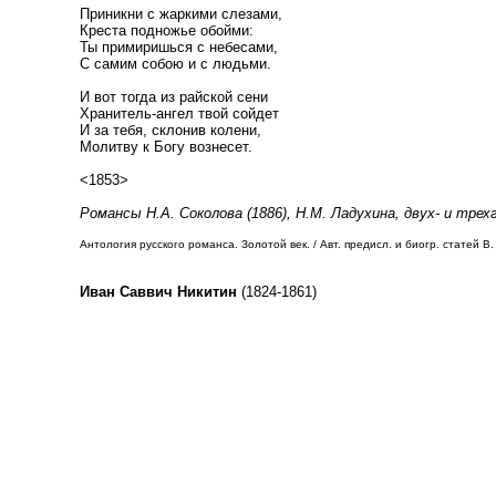
Приникни с жаркими слезами,
Креста подножье обойми:
Ты примиришься с небесами,
С самим собою и с людьми.
И вот тогда из райской сени
Хранитель-ангел твой сойдет
И за тебя, склонив колени,
Молитву к Богу вознесет.
<1853>
Романсы Н.А. Соколова (1886), Н.М. Ладухина, двух- и трехг
Антология русского романса. Золотой век. / Авт. предисл. и биогр. статей В. 
Иван Саввич Никитин
(1824-1861)