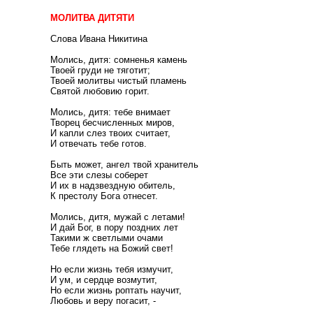
МОЛИТВА ДИТЯТИ
Слова Ивана Никитина
Молись, дитя: сомненья камень
Твоей груди не тяготит;
Твоей молитвы чистый пламень
Святой любовию горит.
Молись, дитя: тебе внимает
Творец бесчисленных миров,
И капли слез твоих считает,
И отвечать тебе готов.
Быть может, ангел твой хранитель
Все эти слезы соберет
И их в надзвездную обитель,
К престолу Бога отнесет.
Молись, дитя, мужай с летами!
И дай Бог, в пору поздних лет
Такими ж светлыми очами
Тебе глядеть на Божий свет!
Но если жизнь тебя измучит,
И ум, и сердце возмутит,
Но если жизнь роптать научит,
Любовь и веру погасит, -