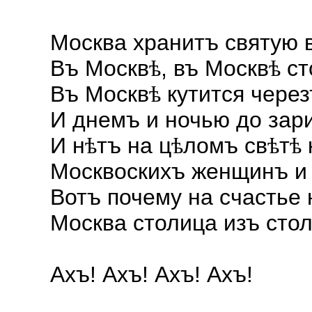
Москва хранитъ святую 
Въ Москв
, въ Москв
ст
ѣ
ѣ
Въ Москв
кутится через
ѣ
И днемъ и ночью до зар
И н
тъ на ц
ломъ св
т
ѣ
ѣ
ѣ
ѣ
Москвоскихъ женщинъ и
Вотъ почему на счастье
Москва столица изъ сто
Ахъ! Ахъ! Ахъ! Ахъ!