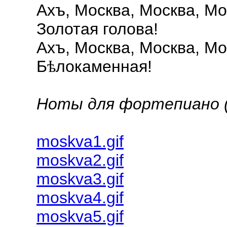
Ахъ, Москва, Москва, Мо
Золотая голова!
Ахъ, Москва, Москва, Мо
Б
локаменная!
ѣ
Ноты для фортепиано (
moskva1.gif
moskva2.gif
moskva3.gif
moskva4.gif
moskva5.gif