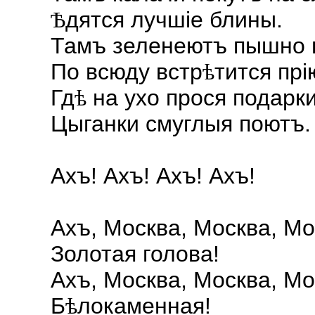
дятся лучшіе блины.
Ѣ
Тамъ зеленеютъ пышно 
По всюду встр
тится прі
ѣ
Гд
на ухо прося подарк
ѣ
Цыганки смуглыя поютъ.
Ахъ! Ахъ! Ахъ! Ахъ!
Ахъ, Москва, Москва, Мо
Золотая голова!
Ахъ, Москва, Москва, Мо
Б
локаменная!
ѣ