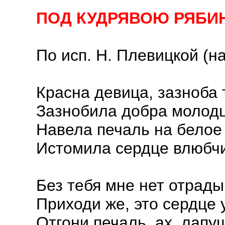
ПОД КУДРЯВОЮ РЯБИ
По исп. Н. Плевицкой (на
Красна девица, зазноба 
Зазнобила добра молодц
Навела печаль на белое 
Истомила сердце влюбч
Без тебя мне нет отрады
Приходи же, это сердце 
Отгони печаль, ах, лапуш