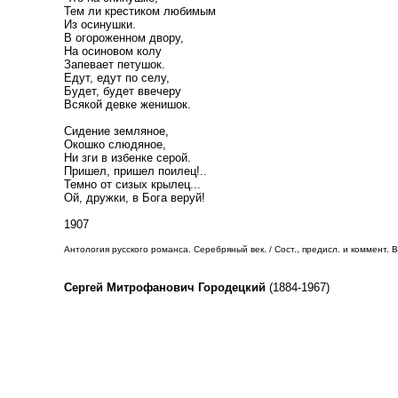
Тем ли крестиком любимым
Из осинушки.
В огороженном двору,
На осиновом колу
Запевает петушок.
Едут, едут по селу,
Будет, будет ввечеру
Всякой девке женишок.
Сидение земляное,
Окошко слюдяное,
Ни зги в избенке серой.
Пришел, пришел поилец!..
Темно от сизых крылец...
Ой, дружки, в Бога веруй!
1907
Антология русского романса. Серебряный век. / Сост., предисл. и коммент. В.
Сергей Митрофанович Городецкий
(1884-1967)