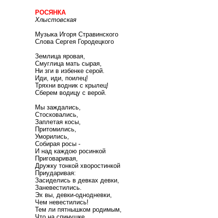
РОСЯНКА
Хлыстовская
Музыка Игоря Стравинского
Слова Сергея Городецкого
Землица яровая,
Смуглица мать сырая,
Ни зги в избенке серой.
Иди, иди, поилец!
Тряхни водник с крылец!
Сберем водицу с верой.
Мы заждались,
Стосковались,
Заплетая косы,
Притомились,
Уморились,
Собирая росы -
И над каждою росинкой
Приговаривая,
Дружку тонкой хворостинкой
Приударивая:
Засиделись в девках девки,
Заневестились.
Эх вы, девки-однодневки,
Чем невестились!
Тем ли пятнышком родимым,
Что на спинушке,