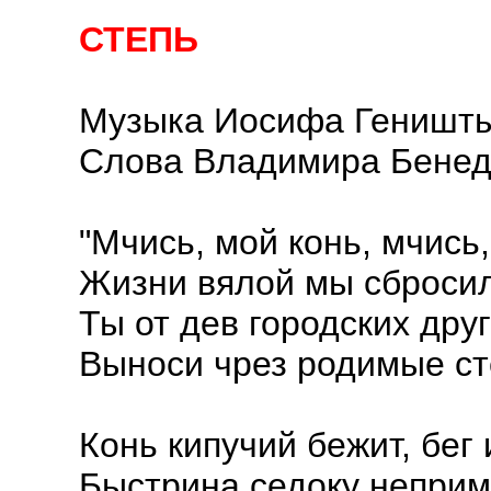
СТЕПЬ
Музыка Иосифа Геништ
Слова Владимира Бенед
"Мчись, мой конь, мчись,
Жизни вялой мы сбросил
Ты от дев городских друг
Выноси чрез родимые ст
Конь кипучий бежит, бег 
Быстрина седоку неприм