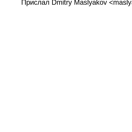
Прислал Dmitry Maslyakov <masly