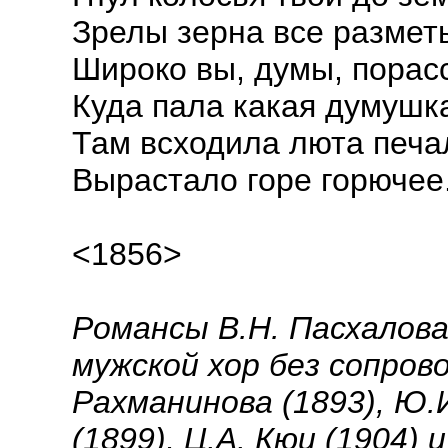
Зрелы зерна все размет
Широко вы, думы, порасс
Куда пала какая думушк
Там всходила люта печа
Вырастало горе горючее
<1856>
Романсы В.Н. Пасхалова 
мужской хор без сопрово
Рахманинова (1893), Ю.
(1899), Ц.А. Кюи (1904)