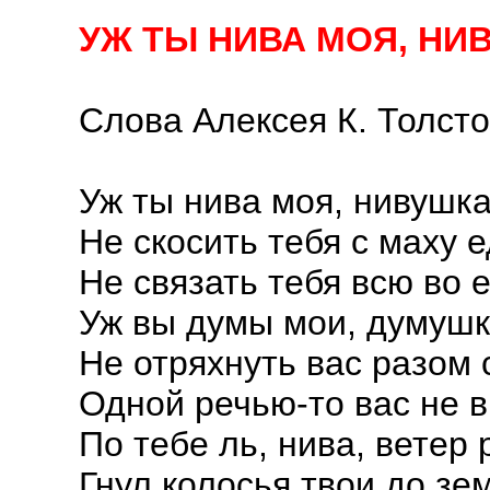
УЖ ТЫ НИВА МОЯ, Н
Слова Алексея К. Толсто
Уж ты нива моя, нивушка
Не скосить тебя с маху е
Не связать тебя всю во 
Уж вы думы мои, думушк
Не отряхнуть вас разом 
Одной речью-то вас не в
По тебе ль, нива, ветер 
Гнул колосья твои до зе