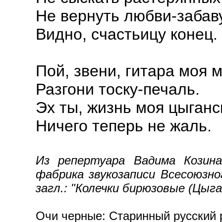
Не вернуть любви-забав
Видно, счастьицу конец.
Пой, звени, гитара моя 
Разгони тоску-печаль.
Эх ты, жизнь моя цыганс
Ничего теперь не жаль.
Из репертуара Вадима Козина
фабрика звукозаписи Всесоюзног
загл.: "Колечки бирюзовые (Цыга
Очи черные: Старинный русский р