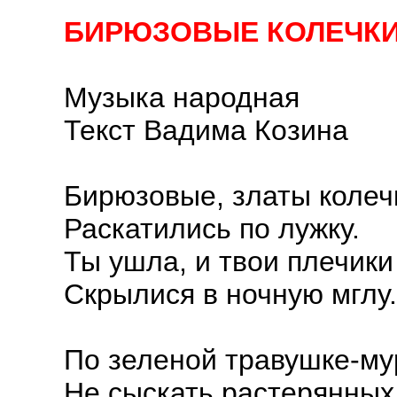
БИРЮЗОВЫЕ КОЛЕЧК
Музыка народная
Текст Вадима Козина
Бирюзовые, златы колеч
Раскатились по лужку.
Ты ушла, и твои плечики
Скрылися в ночную мглу.
По зеленой травушке-м
Не сыскать растерянных