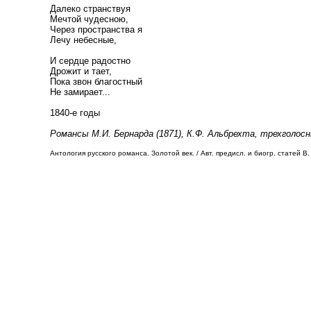
Далеко странствуя
Мечтой чудесною,
Через пространства я
Лечу небесные,
И сердце радостно
Дрожит и тает,
Пока звон благостный
Не замирает...
1840-е годы
Романсы М.И. Бернарда (1871), К.Ф. Альбрехта, трехголосн
Антология русского романса. Золотой век. / Авт. предисл. и биогр. статей В. 