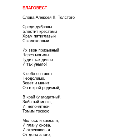
БЛАГОВЕСТ
Слова Алексея К. Толстого
Среди дубравы
Блестит крестами
Храм пятиглавый
С колоколами.
Их звон призывный
Через могилы
Гудит так дивно
И так уныло!
К себе он тянет
Неодолимо,
Зовет и манит
Он в край родимый,
В край благодатный,
Забытый мною, -
И, непонятной
Томим тоскою,
Молюсь и каюсь я,
И плачу снова,
И отрекаюсь я
От дела злого;