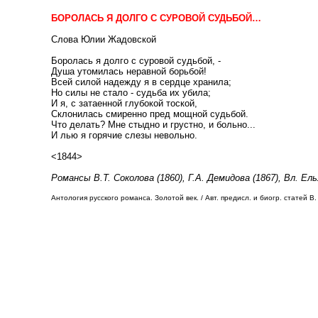
БОРОЛАСЬ Я ДОЛГО С СУРОВОЙ СУДЬБОЙ…
Слова Юлии Жадовской
Боролась я долго с суровой судьбой, -
Душа утомилась неравной борьбой!
Всей силой надежду я в сердце хранила;
Но силы не стало - судьба их убила;
И я, с затаенной глубокой тоской,
Склонилась смиренно пред мощной судьбой.
Что делать? Мне стыдно и грустно, и больно...
И лью я горячие слезы невольно.
<1844>
Романсы В.Т. Соколова (1860), Г.А. Демидова (1867), Вл. Ель
Антология русского романса. Золотой век. / Авт. предисл. и биогр. статей В. 