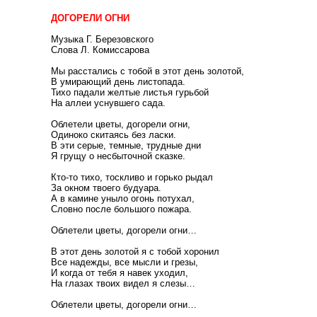
ДОГОРЕЛИ ОГНИ
Музыка Г. Березовского
Слова Л. Комиссарова
Мы расстались с тобой в этот день золотой,
В умирающий день листопада.
Тихо падали желтые листья гурьбой
На аллеи уснувшего сада.
Облетели цветы, догорели огни,
Одиноко скитаясь без ласки.
В эти серые, темные, трудные дни
Я грущу о несбыточной сказке.
Кто-то тихо, тоскливо и горько рыдал
За окном твоего будуара.
А в камине уныло огонь потухал,
Словно после большого пожара.
Облетели цветы, догорели огни…
В этот день золотой я с тобой хоронил
Все надежды, все мысли и грезы,
И когда от тебя я навек уходил,
На глазах твоих видел я слезы…
Облетели цветы, догорели огни…