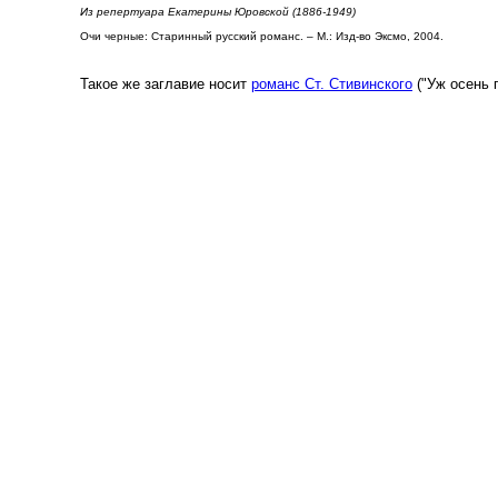
Из репертуара Екатерины Юровской (1886-1949)
Очи черные: Старинный русский романс. – М.: Изд-во Эксмо, 2004.
Такое же заглавие носит
романс Ст. Стивинского
("Уж осень 