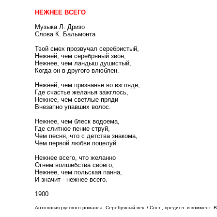
НЕЖНЕЕ ВСЕГО
Музыка Л. Дризо
Слова К. Бальмонта
Твой смех прозвучал серебристый,
Нежней, чем серебряный звон,
Нежнее, чем ландыш душистый,
Когда он в другого влюблен.
Нежней, чем признанье во взгляде,
Где счастье желанья зажглось,
Нежнее, чем светлые пряди
Внезапно упавших волос.
Нежнее, чем блеск водоема,
Где слитное пение струй,
Чем песня, что с детства знакома,
Чем первой любви поцелуй.
Нежнее всего, что желанно
Огнем волшебства своего,
Нежнее, чем польская панна,
И значит - нежнее всего.
1900
Антология русского романса. Серебряный век. / Сост., предисл. и коммент. В.