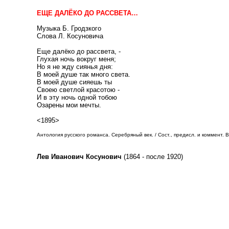
ЕЩЕ ДАЛЁКО ДО РАССВЕТА…
Музыка Б. Гродзкого
Слова Л. Косуновича
Еще далёко до рассвета, -
Глухая ночь вокруг меня;
Но я не жду сиянья дня:
В моей душе так много света.
В моей душе сияешь ты
Своею светлой красотою -
И в эту ночь одной тобою
Озарены мои мечты.
<1895>
Антология русского романса. Серебряный век. / Сост., предисл. и коммент. В.
Лев Иванович Косунович
(1864 - после 1920)