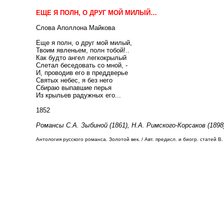
ЕЩЕ Я ПОЛН, О ДРУГ МОЙ МИЛЫЙ…
Слова Аполлона Майкова
Еще я полн, о друг мой милый,
Твоим явленьем, полн тобой!..
Как будто ангел легкокрылый
Слетал беседовать со мной, -
И, проводив его в преддверье
Святых небес, я без него
Сбираю выпавшие перья
Из крыльев радужных его...
1852
Романсы С.А. Зыбиной (1861), Н.А. Римского-Корсаков (1898
Антология русского романса. Золотой век. / Авт. предисл. и биогр. статей В. 