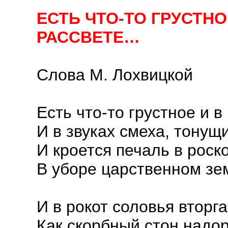
ЕСТЬ ЧТО-ТО ГРУСТНО
РАССВЕТЕ…
Слова М. Лохвицкой
Есть что-то грустное и в
И в звуках смеха, тонущ
И кроется печаль в роск
В уборе царственном зе
И в рокот соловья вторг
Как скорбный стон надо