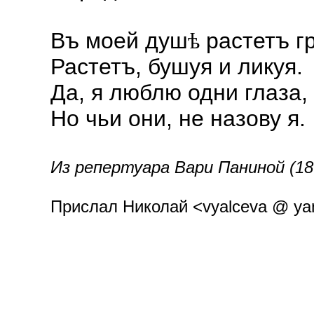
Въ моей душ
растетъ гр
ѣ
Растетъ, бушуя и ликуя.
Да, я люблю одни глаза,
Но чьи они, не назову я.
Из репертуара Вари Паниной (18
Прислал Николай <vyalceva @ yan