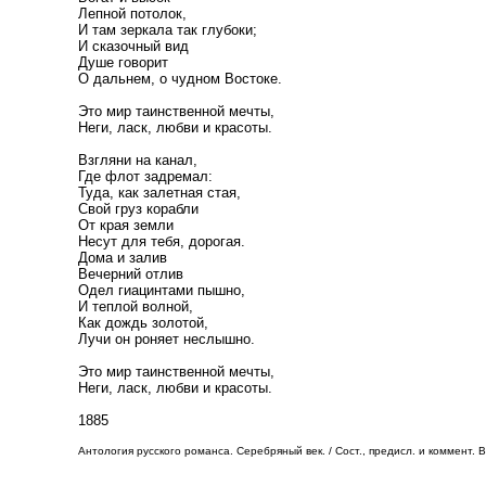
Лепной потолок,
И там зеркала так глубоки;
И сказочный вид
Душе говорит
О дальнем, о чудном Востоке.
Это мир таинственной мечты,
Неги, ласк, любви и красоты.
Взгляни на канал,
Где флот задремал:
Туда, как залетная стая,
Свой груз корабли
От края земли
Несут для тебя, дорогая.
Дома и залив
Вечерний отлив
Одел гиацинтами пышно,
И теплой волной,
Как дождь золотой,
Лучи он роняет неслышно.
Это мир таинственной мечты,
Неги, ласк, любви и красоты.
1885
Антология русского романса. Серебряный век. / Сост., предисл. и коммент. В.