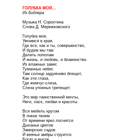
ГОЛУБКА МОЯ…
Из Бодлера
Музыка Н. Сорохтина
Слова Д. Мережковского
Голубка моя,
Умчимся в края,
Где все, как и ты, совершенство,
И будем мы там
Делить пополам
И жизнь, и любовь, и блаженство.
Из влажных завес
Туманных небес
Там солнце задумчиво блещет,
Как эти глаза,
Где жемчуг-слеза,
Слеза упоенья трепещет.
Это мир таинственной мечты,
Неги, ласк, любви и красоты.
Вся мебель кругом
В покое твоем
От времени ярко лоснится.
Дыханье цветов
Заморских садов
И веянье амбры струится.
Богат и высок