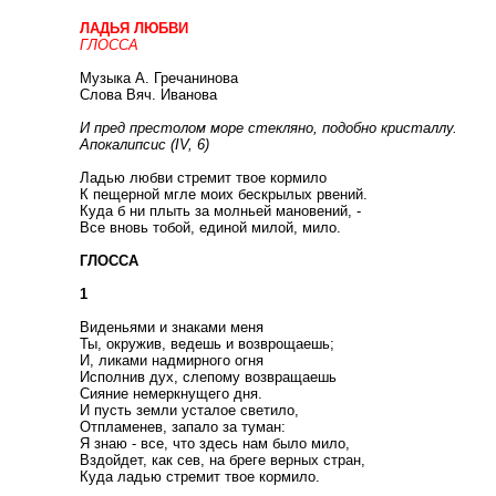
ЛАДЬЯ ЛЮБВИ
ГЛОССА
Музыка А. Гречанинова
Слова Вяч. Иванова
И пред престолом море стекляно, подобно кристаллу.
Апокалипсис (IV, 6)
Ладью любви стремит твое кормило
К пещерной мгле моих бескрылых рвений.
Куда б ни плыть за молньей мановений, -
Все вновь тобой, единой милой, мило.
ГЛОССА
1
Виденьями и знаками меня
Ты, окружив, ведешь и возврощаешь;
И, ликами надмирного огня
Исполнив дух, слепому возвращаешь
Сияние немеркнущего дня.
И пусть земли усталое светило,
Отпламенев, запало за туман:
Я знаю - все, что здесь нам было мило,
Вздойдет, как сев, на бреге верных стран,
Куда ладью стремит твое кормило.