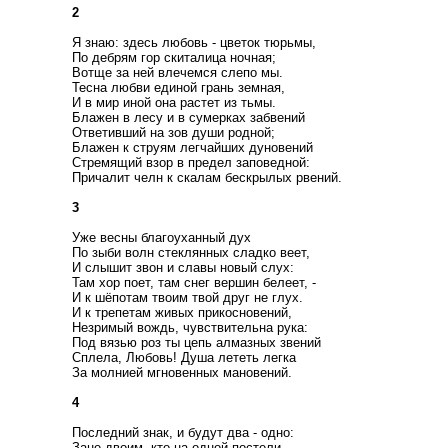
2
Я знаю: здесь любовь - цветок тюрьмы,
По дебрям гор скиталица ночная;
Вотще за ней влечемся слепо мы.
Тесна любви единой грань земная,
И в мир иной она растет из тьмы.
Блажен в лесу и в сумерках забвений
Ответивший на зов души родной;
Блажен к струям легчайших дуновений
Стремящий взор в предел заповедной:
Причалит челн к скалам бескрылых рвений.
3
Уже весны благоуханный дух
По зыби волн стеклянных сладко веет,
И слышит звон и славы новый слух:
Там хор поет, там снег вершин белеет, -
И к шёпотам твоим твой друг не глух.
И к трепетам живых прикосновений,
Незримый вождь, чувствительна рука:
Под вязью роз ты цепь алмазных звений
Сплела, Любовь! Душа лететь легка
За молнией мгновенных мановений.
4
Последний знак, и будут два - одно:
Зане двоим, кто на одной постели