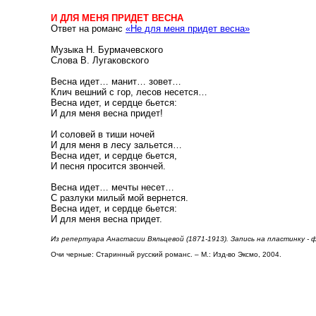
И ДЛЯ МЕНЯ ПРИДЕТ ВЕСНА
Ответ на романс
«Не для меня придет весна»
Музыка Н. Бурмачевского
Слова В. Лугаковского
Весна идет… манит… зовет…
Клич вешний с гор, лесов несется…
Весна идет, и сердце бьется:
И для меня весна придет!
И соловей в тиши ночей
И для меня в лесу зальется…
Весна идет, и сердце бьется,
И песня просится звончей.
Весна идет… мечты несет…
С разлуки милый мой вернется.
Весна идет, и сердце бьется:
И для меня весна придет.
Из репертуара Анастасии Вяльцевой (1871-1913). Запись на пластинку - ф
Очи черные: Старинный русский романс. – М.: Изд-во Эксмо, 2004.