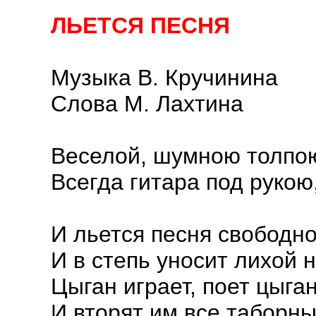
ЛЬЕТСЯ ПЕСНЯ
Музыка В. Кручинина
Слова М. Лахтина
Веселой, шумною толпою
Всегда гитара под рукою,
И льется песня свободно
И в степь уносит лихой 
Цыган играет, поет цыган
И вторят им все таборны