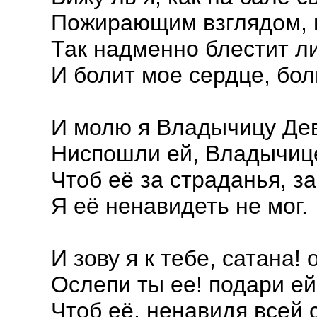
Пожирающим взглядом, 
Так надменно блестит ли
И болит мое сердце, бол
И молю я Владычицу Деву
Ниспошли ей, Владычице
Чтоб её за страданья, за
Я её ненавидеть не мог.
И зову я к тебе, сатана! 
Ослепи ты ее! подари ей
Чтоб её, ненавидя всей 