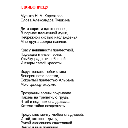
К ЖИВОПИСЦУ
Музыка Н. А. Корсакова
Слова Александра Пушкина
Дитя харит и вдохновенья,
В порыве пламенной души,
Небрежной кистью наслажденья
Мне друга сердца напиши.
Красу невинности прелестной,
Надежды милые черты,
Улыбку радости небесной
И взоры самой красоты.
Вкруг тонкого Гебеи стана
Венерин пояс повяжи,
Сокрытый прелестью Альбана
Мою царицу окружи.
Прозрачны волны покрывала
Накинь на трепетную грудь,
Чтоб и под ним она дышала,
Хотела тайно воздохнуть.
Представь мечту любви стыдливой,
И той, которою дышу,
Рукой любовника счастливой
Внизу я имя подпишу.