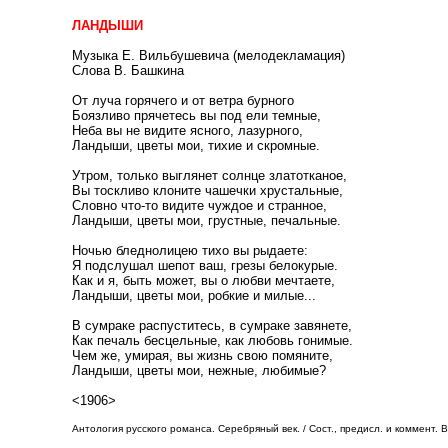
ЛАНДЫШИ
Музыка Е. Вильбушевича (мелодекламация)
Слова В. Башкина
От луча горячего и от ветра бурного
Боязливо прячетесь вы под ели темные,
Неба вы не видите ясного, лазурного,
Ландыши, цветы мои, тихие и скромные.
Утром, только выглянет солнце златотканое,
Вы тоскливо клоните чашечки хрустальные,
Словно что-то видите чуждое и странное,
Ландыши, цветы мои, грустные, печальные.
Ночью бледнолицею тихо вы рыдаете:
Я подслушал шепот ваш, грезы белокурые.
Как и я, быть может, вы о любви мечтаете,
Ландыши, цветы мои, робкие и милые...
В сумраке распуститесь, в сумраке завянете,
Как печаль бесцельные, как любовь гонимые.
Чем же, умирая, вы жизнь свою помяните,
Ландыши, цветы мои, нежные, любимые?
<1906>
Антология русского романса. Серебряный век. / Сост., предисл. и коммент. В.