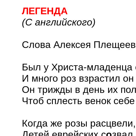
ЛЕГЕНДА
(С английского)
Слова Алексея Плещеев
Был у Христа-младенца 
И много роз взрастил он
Он трижды в день их по
Чтоб сплесть венок себе
Когда же розы расцвели,
Детей еврейских с
о
звал 