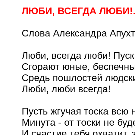
ЛЮБИ, ВСЕГДА ЛЮБИ!.
Слова Александра Апух
Люби, всегда люби! Пус
Сгорают юные, беспечны
Средь пошлостей людски
Люби, люби всегда!
Пусть жгучая тоска всю н
Минута - от тоски не буд
И счастие тебя охватит, з