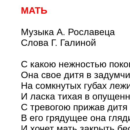
МАТЬ
Музыка А. Рославеца
Слова Г. Галиной
С какою нежностью поко
Она свое дитя в задумчи
На сомкнутых губах лежи
И ласка тихая в опущенн
С тревогою прижав дитя 
В его грядущее она гляд
И хочет мать закрыть б