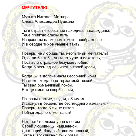
МЕЧТАТЕЛЮ
Музыка Николая Метнера
Слова Александра Пушкина
Ты в страсти горестной находишь наслажденье;
Тебе приятно слезы лить,
Напрасным пламенем томить воображенье
И в сердце тихое уныние таить.
Поверь, не любишь ты, неопытный мечтатель!
О, если бы тебя, унылых чувств искатель,
Постигло страшное безумие любви,
Когда б весь яд ее кипел в твоей крови,
Когда бы в долгие часы бессонной ночи
На ложе, медленно терзаемый тоской,
Ты звал обманчивый покой,
Вотще смыкая скорбны очи,
Покровы жаркие, рыдая, обнимал
И сохнул в бешенстве бесплодного желанья, -
Поверь, тогда б ты не питал
Неблагодарного мечтанья!
Нет, нет! в слезах упав к ногам
Своей любовницы надменной,
Дрожащий, бледный, исступленный,
Тогда б воскликнул ты к богам: