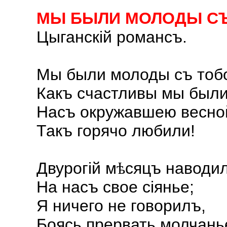
МЫ БЫЛИ МОЛОДЫ С
Цыганскій романсъ.
Мы были молоды съ тоб
Какъ счастливы мы был
Насъ окружавшею весно
Такъ горячо любили!
Двурогій м
сяцъ наводи
ѣ
На насъ свое сіянье;
Я ничего не говорилъ,
Боясь прервать молчань