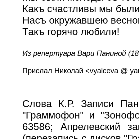
Какъ счастливы мы был
Насъ окружавшею весно
Такъ горячо любили!
Из репертуара Вари Паниной (18
Прислал Николай <vyalceva @ yan
Слова К.Р. Записи Па
"Граммофон" и "Зонофон
63586; Апрелевский за
(перезапись с дисков "Г