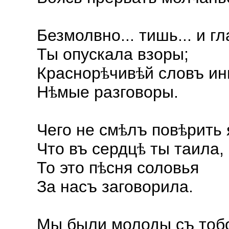
Безмолвно... тишь... и г
Ты опускала взоры;
Краснор
чив
й словъ и
ѣ
ѣ
Н
мые разговоры.
ѣ
Чего не см
лъ пов
рить 
ѣ
ѣ
Что въ сердц
ты таила, 
ѣ
То это п
сня соловья
ѣ
За насъ заговорила.
Мы были молоды съ тоб