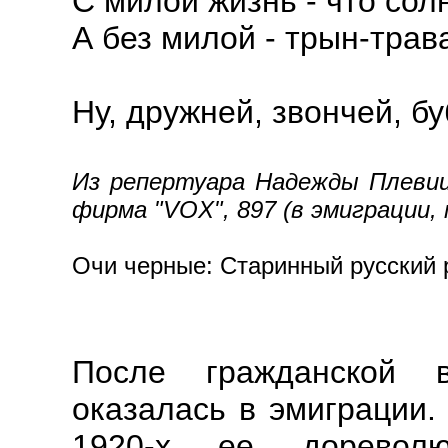
С милой жизнь - что сол
А без милой - трын-трав
Ну, дружней, звончей, бу
Из репертуара Надежды Плевицк
фирма "VOX", 897 (в эмиграции, 
Очи черные: Старинный русский р
После гражданской 
оказалась в эмиграции.
1920-х ее доревол