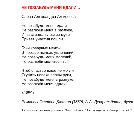
НЕ ПОЗАБУДЬ МЕНЯ ВДАЛИ…
Слова Александра Аммосова
Не позабудь меня вдали,
Не разлюби меня в разлуке,
И на страдальческие муки
Привет участия пошли.
Гони коварные мечты
В порыве пылких увлечений;
Не позабудь моих молений,
Не разлюби молиться ты!
Чтоб счастье наше не могли
Сгубить навеки злобы руки,
Не позабудь меня в разлуке,
Не разлюби меня вдали!
<1859>
Романсы Оттона Дютша (1859), А.А. Дерфельдтта, дуэт (1
Антология русского романса. Золотой век. / Авт. предисл. и биогр. статей В. 