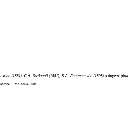
. Кюи (1881), С.А. Зыбиной (1881), В.А. Данилевской (1898) и других (бо
Калугин. - М.: Эксмо, 2006