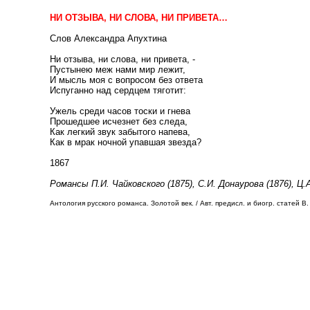
НИ ОТЗЫВА, НИ СЛОВА, НИ ПРИВЕТА…
Слов Александра Апухтина
Ни отзыва, ни слова, ни привета, -
Пустынею меж нами мир лежит,
И мысль моя с вопросом без ответа
Испуганно над сердцем тяготит:
Ужель среди часов тоски и гнева
Прошедшее исчезнет без следа,
Как легкий звук забытого напева,
Как в мрак ночной упавшая звезда?
1867
Романсы П.И. Чайковского (1875), С.И. Донаурова (1876), Ц.А
Антология русского романса. Золотой век. / Авт. предисл. и биогр. статей В. 