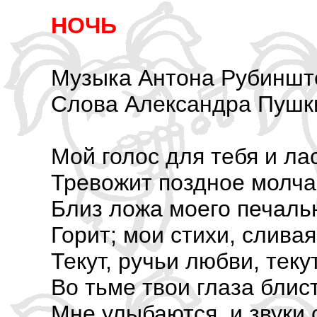
НОЧЬ
Музыка Антона Рубиншт
Слова Александра Пушк
Мой голос для тебя и л
Тревожит поздное молча
Близ ложа моего печаль
Горит; мои стихи, сливая
Текут, ручьи любви, теку
Во тьме твои глаза блис
Мне улыбаются, и звуки 