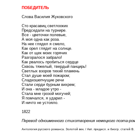
ПОБЕДИТЕЛЬ
Слова Василия Жуковского
Сто красавиц светлооких
Председали на турнире.
Все - цветочки полевые,
А моя одна как роза.
На нее глядел я смело,
Как орел глядит на солнце.
Как от щек моих горячих
Разгоралося забрало!
Как рвалось пробиться сердце
Сквозь тяжелый, твердый панцирь!
Светлых взоров тихий пламень
Стал душе моей пожаром;
Сладкошепчущие речи
Стали серди бурным вихрем;
И она - младое утро -
Стала мне грозой могучей;
Я помчался, я ударил -
И ничто не устояло.
1822
Перевод одноименного стихотворения немецкого поэта-рома
Антология русского романса. Золотой век. / Авт. предисл. и биогр. статей В. 