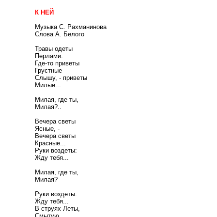
К НЕЙ
Музыка С. Рахманинова
Слова А. Белого
Травы одеты
Перлами.
Где-то приветы
Грустные
Слышу, - приветы
Милые...
Милая, где ты,
Милая?..
Вечера светы
Ясные, -
Вечера светы
Красные...
Руки воздеты:
Жду тебя...
Милая, где ты,
Милая?
Руки воздеты:
Жду тебя...
В струях Леты,
Смытую