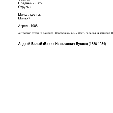
Бледными Леты
Струями...
Милая, где ты,
Милая?
Апрель 1908
Антология русского романса. Серебряный век. / Сост., предисл. и коммент. В.
Андрей Белый (Борис Николаевич Бугаев)
(1880-1934)