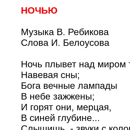
НОЧЬЮ
Музыка В. Ребикова
Слова И. Белоусова
Ночь плывет над миром 
Навевая сны;
Бога вечные лампады
В небе зажжены;
И горят они, мерцая,
В синей глубине...
Слышишь, - звуки с коло