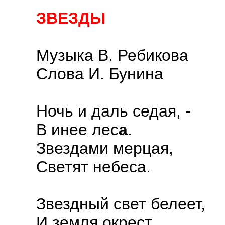
ЗВЕЗДЫ
Музыка В. Ребикова
Слова И. Бунина
Ночь и даль седая, -
В инее лес
а
.
Звездами мерцая,
Светят небеса.
Звездный свет белеет,
И земля окрест