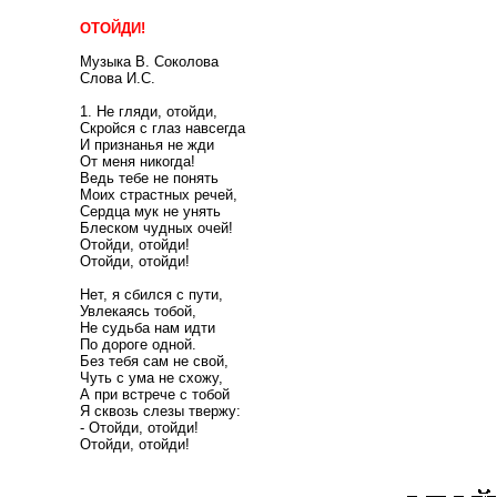
ОТОЙДИ!
Музыка В. Соколова
Слова И.С.
1. Не гляди, отойди,
Скройся с глаз навсегда
И признанья не жди
От меня никогда!
Ведь тебе не понять
Моих страстных речей,
Сердца мук не унять
Блеском чудных очей!
Отойди, отойди!
Отойди, отойди!
Нет, я сбился с пути,
Увлекаясь тобой,
Не судьба нам идти
По дороге одной.
Без тебя сам не свой,
Чуть с ума не схожу,
А при встрече с тобой
Я сквозь слезы твержу:
- Отойди, отойди!
Отойди, отойди!