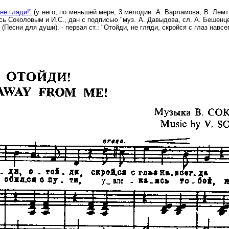
не гляди!"
(у него, по меньшей мере, 3 мелодии: А. Варламова, В. Лем
ь Соколовым и И.С., дан с подписью "муз. А. Давыдова, сл. А. Бешенце
есни для души). - первая ст.: "Отойди, не гляди, скройся с глаз навсег