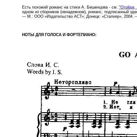
Есть похожий романс на стихи А. Бешенцова - см.
"Отойди, 
одном из сборников (ненадежном), романс, подписанный здес
— М.: ООО «Издательство АСТ»; Донецк: «Сталкер», 2004. – (П
НОТЫ ДЛЯ ГОЛОСА И ФОРТЕПИАНО: