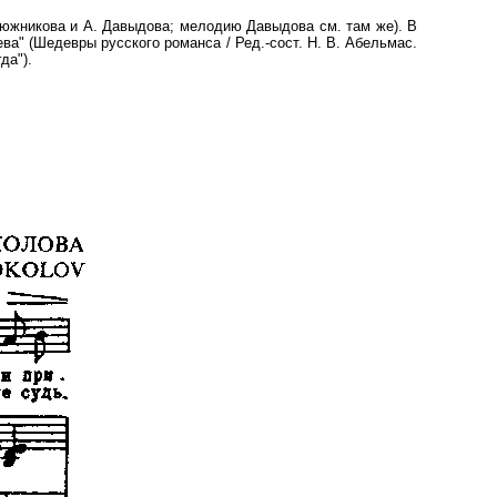
тюжникова и А. Давыдова; мелодию Давыдова см. там же). В
ва" (Шедевры русского романса / Ред.-сост. Н. В. Абельмас.
да").